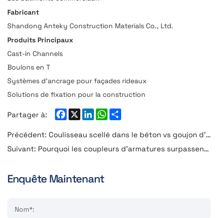
Fabricant
Shandong Anteky Construction Materials Co., Ltd.
Produits Principaux
Cast-in Channels
Boulons en T
Systèmes d’ancrage pour façades rideaux
Solutions de fixation pour la construction
Facebook
X
LinkedIn
WhatsApp
Share
Partager à:
Précédent:
Coulisseau scellé dans le béton vs goujon d'ancrage : pourquoi de plus en plus de projets choisissent les coulisseaux d'ancrage
Suivant:
Pourquoi les coupleurs d'armatures surpassent les assemblages traditionnels
Enquête Maintenant
Nom*: