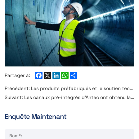
Facebook
X
LinkedIn
WhatsApp
Share
Partager à:
Précédent:
Les produits préfabriqués et le soutien technique Anteky accélèrent la construction de 6 700 logements en Arabie saoudite.
Suivant:
Les canaux pré-intégrés d'Antec ont obtenu la certification européenne ETA et ont réussi le test S2, dépassant ainsi la norme en termes de performances.
Enquête Maintenant
Nom*: